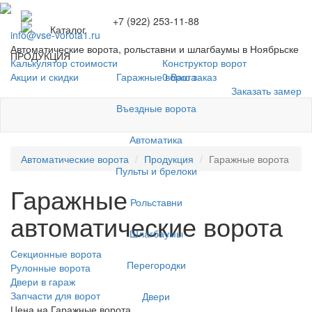
+7 (922) 253-11-88
Каталог
info@vse-vorota1.ru
Автоматические ворота, рольставни и шлагбаумы в Ноябрьске
ПРОДУКЦИЯ
Калькулятор стоимости
Конструктор ворот
Гаражные ворота
Акции и скидки
0
Ваш заказ
Заказать замер
Въездные ворота
Автоматика
Автоматические ворота
Продукция
Гаражные ворота
Пульты и брелоки
Гаражные
Рольставни
автоматические ворота
Шлагбаумы
Секционные ворота
Перегородки
Рулонные ворота
Двери в гараж
Запчасти для ворот
Двери
Цена на Гаражные ворота