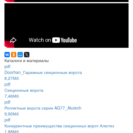
Каталоги и материалы
pdf
Doorhan_Гаражные секционные ворота
8,27Мб
pdf
Секционные ворота
7,46Мб
pdf
Роллетные ворота серии AG77_Alutech
9,90Мб
pdf
Конкурентные преимущества секционных ворот Алютех
1,88Мб