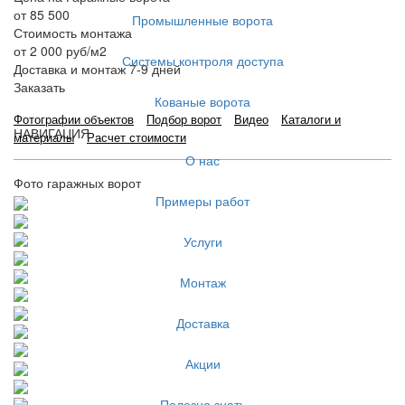
от 85 500
Промышленные ворота
Стоимость монтажа
от 2 000 руб/м2
Системы контроля доступа
Доставка и монтаж 7-9 дней
Заказать
Кованые ворота
Фотографии объектов
Подбор ворот
Видео
Каталоги и
НАВИГАЦИЯ
материалы
Расчет стоимости
О нас
Фото гаражных ворот
Примеры работ
Услуги
Монтаж
Доставка
Акции
Полезно знать