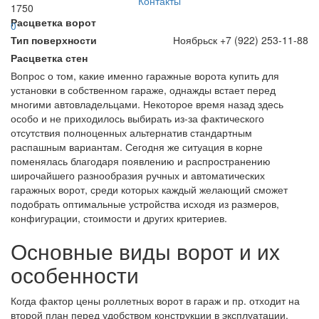
Контакты
1750
Расцветка ворот
0
Тип поверхности
Ноябрьск
+7 (922) 253-11-88
Расцветка стен
Вопрос о том, какие именно гаражные ворота купить для
установки в собственном гараже, однажды встает перед
многими автовладельцами. Некоторое время назад здесь
особо и не приходилось выбирать из-за фактического
отсутствия полноценных альтернатив стандартным
распашным вариантам. Сегодня же ситуация в корне
поменялась благодаря появлению и распространению
широчайшего разнообразия ручных и автоматических
гаражных ворот, среди которых каждый желающий сможет
подобрать оптимальные устройства исходя из размеров,
конфигурации, стоимости и других критериев.
Основные виды ворот и их
особенности
Когда фактор цены роллетных ворот в гараж и пр. отходит на
второй план перед удобством конструкции в эксплуатации,