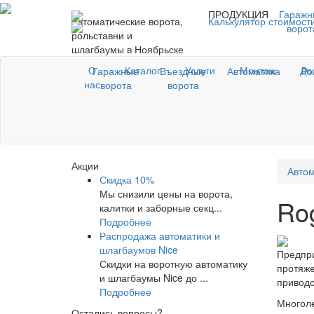
ПРОДУКЦИЯ
Гаражн
Автоматические ворота,
Калькулятор стоимост
ворот
рольставни и
шлагбаумы в Ноябрьске
О
Каталог
Услуги
Монтаж
До
Гаражные
Въездные
Автоматика
Ро
нас
ворота
ворота
Акции
Автом
Скидка 10%
Мы снизили цены на ворота,
Ro
калитки и заборные секц...
Подробнее
Распродажа автоматики и
шлагбаумов Nice
Предпри
Скидки на воротную автоматику
протяже
и шлагбаумы Nice до ...
приводо
Подробнее
Многол
Остались вопросы?