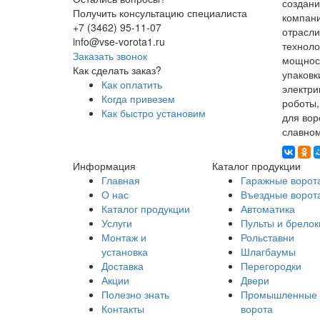
создани
Получить консультацию специалиста
компани
+7 (3462) 95-11-07
отрасли
info@vse-vorota1.ru
техноло
Заказать звонок
мощност
Как сделать заказ?
упаковк
Как оплатить
электри
Когда привезем
роботы,
Как быстро установим
для вор
славном
Информация
Каталог продукции
Главная
Гаражные ворот
О нас
Въездные ворот
Каталог продукции
Автоматика
Услуги
Пульты и брелок
Монтаж и
Рольставни
установка
Шлагбаумы
Доставка
Перегородки
Акции
Двери
Полезно знать
Промышленные
Контакты
ворота