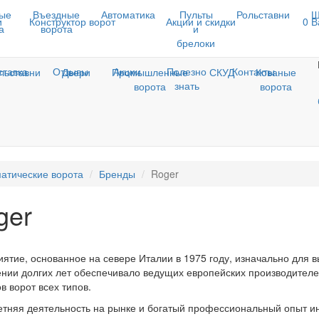
ые
Въездные
Автоматика
Пульты
Рольставни
Ш
и
Конструктор ворот
Акции и скидки
0
В
а
ворота
и
брелоки
ставка
Отзывы
Акции
Полезно
Контакты
льставни
Двери
Промышленные
СКУД
Кованые
знать
ворота
ворота
атические ворота
Бренды
Roger
ger
ятие, основанное на севере Италии в 1975 году, изначально для в
нии долгих лет обеспечивало ведущих европейских производител
в ворот всех типов.
етняя деятельность на рынке и богатый профессиональный опыт