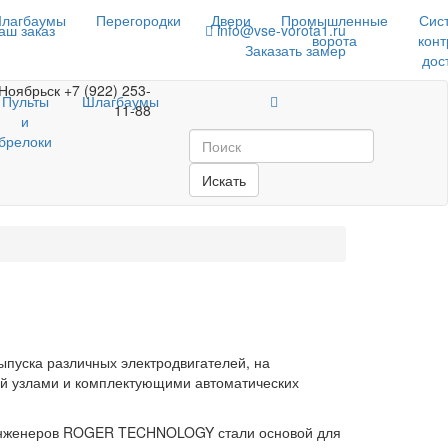
лагбаумы
Перегородки
Двери
Промышленные
Сис
аш заказ
info@vse-vorota1.ru
ворота
конт
Заказать замер
дос
Ноябрьск
+7 (922) 253-
Пульты
Шлагбаумы
11-88
и
брелоки
Искать
ыпуска различных электродвигателей, на
ей узлами и комплектующими автоматических
 инженеров ROGER TECHNOLOGY стали основой для