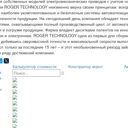
я собственных моделей электромеханических приводов с учетом но
я ROGER TECHNOLOGY неизменно верна своим принципам: всегда и
 наиболее укомплектованные и безопасные системы автоматизации
гичности продукции. На сегодняшний день компания обладает техн
ями, охватывающими полный производственный цикл: от автомати
и и погрузки продукции. Фирма владеет десятками патентов на ин
ки и электроники. ROGER TECHNOLOGY одна из первых для сборки
 добившись сверхвысокой точности и максимальной скорости выпо
от только за последние 15 лет – и этот необыкновенный рекорд зай
 ряду достижений компании.
Калькулятор стоимости
Конструктор ворот
Ак
а
а
и