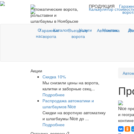
ПРОДУКЦИЯ
Гаражн
Автоматические ворота,
Калькулятор стоимост
ворот
рольставни и
шлагбаумы в Ноябрьске
О
Каталог
Услуги
Монтаж
До
Гаражные
Въездные
Автоматика
Ро
нас
ворота
ворота
Акции
Автом
Скидка 10%
Мы снизили цены на ворота,
Пр
калитки и заборные секц...
Подробнее
Распродажа автоматики и
шлагбаумов Nice
Nice пр
Скидки на воротную автоматику
и геогр
и шлагбаумы Nice до ...
контине
Подробнее
Остались вопросы?