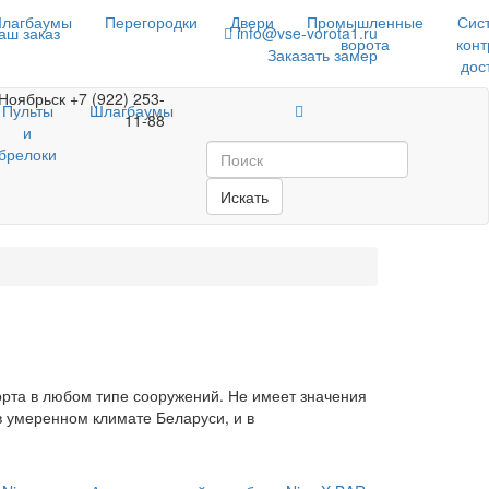
лагбаумы
Перегородки
Двери
Промышленные
Сис
аш заказ
info@vse-vorota1.ru
ворота
конт
Заказать замер
дос
Ноябрьск
+7 (922) 253-
Пульты
Шлагбаумы
11-88
и
брелоки
Искать
та в любом типе сооружений. Не имеет значения
в умеренном климате Беларуси, и в