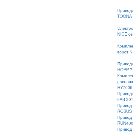
Приводы
TOONA 
Электро
NICE с
Комплек
ворот 
Приводы
HOPP 7
Комплек
распашн
HY7005
Приводы
FAB 30
Привод 
ROBUS 
Привод 
RUN40
Привод 