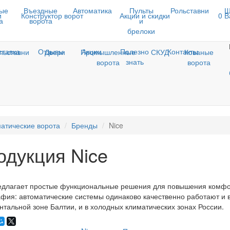
ые
Въездные
Автоматика
Пульты
Рольставни
Ш
и
Конструктор ворот
Акции и скидки
0
В
а
ворота
и
брелоки
ставка
Отзывы
Акции
Полезно
Контакты
льставни
Двери
Промышленные
СКУД
Кованые
знать
ворота
ворота
атические ворота
Бренды
Nice
одукция Nice
едлагает простые функциональные решения для повышения комфор
афия: автоматические системы одинаково качественно работают и 
нтальной зоне Балтии, и в холодных климатических зонах России.