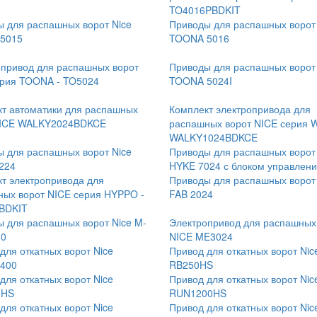
TO4016PBDKIT
 для распашных ворот Nice
Приводы для распашных ворот
5015
TOONA 5016
привод для распашных ворот
Приводы для распашных ворот
ерия TOONA - TO5024
TOONA 5024I
т автоматики для распашных
Комплект электропривода для
NICE WALKY2024BDKCE
распашных ворот NICE серия 
WALKY1024BDKCE
 для распашных ворот Nice
Приводы для распашных ворот
224
HYKE 7024 с блоком управлен
т электропривода для
Приводы для распашных ворот 
ых ворот NICE серия HYPPO -
FAB 2024
BDKIT
 для распашных ворот Nice M-
Электропривод для распашных
10
NICE ME3024
для откатных ворот Nice
Привод для откатных ворот Nic
400
RB250HS
для откатных ворот Nice
Привод для откатных ворот Nic
0HS
RUN1200HS
для откатных ворот Nice
Привод для откатных ворот Nic