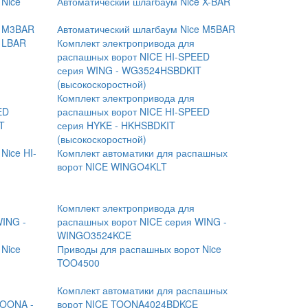
 Nice
Автоматический шлагбаум Nice X-BAR
e M3BAR
Автоматический шлагбаум Nice M5BAR
e LBAR
Комплект электропривода для
распашных ворот NICE HI-SPEED
серия WING - WG3524HSBDKIT
(высокоскоростной)
Комплект электропривода для
ED
распашных ворот NICE HI-SPEED
T
серия HYKE - HKHSBDKIT
(высокоскоростной)
Nice HI-
Комплект автоматики для распашных
ворот NICE WINGO4KLT
Комплект электропривода для
WING -
распашных ворот NICE серия WING -
WINGO3524KCE
 Nice
Приводы для распашных ворот Nice
TOO4500
Комплект автоматики для распашных
TOONA -
ворот NICE TOONA4024BDKCE