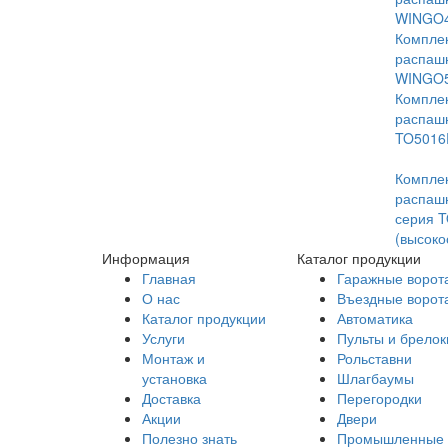
WINGO
Комплек
распашн
WINGO
Комплек
распашн
TO5016
Комплек
распаш
серия 
(высоко
Информация
Каталог продукции
Главная
Гаражные ворот
О нас
Въездные ворот
Каталог продукции
Автоматика
Услуги
Пульты и брелок
Монтаж и
Рольставни
установка
Шлагбаумы
Доставка
Перегородки
Акции
Двери
Полезно знать
Промышленные