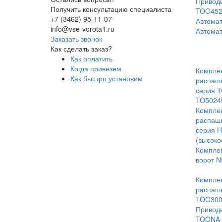
Приводы
Получить консультацию специалиста
TOO452
+7 (3462) 95-11-07
Автомат
info@vse-vorota1.ru
Автомат
Заказать звонок
Как сделать заказ?
Как оплатить
Когда привезем
Комплек
Как быстро установим
распаш
серия 
TO5024
Комплек
распаш
серия 
(высоко
Комплек
ворот 
Комплек
распашн
TOO300
Приводы
TOONA 