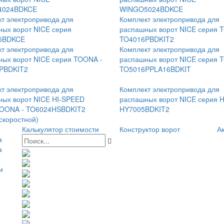
4024BDKCE
WINGO5024BDKCE
т электропривода для
Комплект электропривода для
ых ворот NICE серия
распашных ворот NICE серия 
5BDKCE
TO4016PBDKIT2
т электропривода для
Комплект электропривода для
ых ворот NICE серия TOONA -
распашных ворот NICE серия 
PBDKIT2
TO5016PPLA16BDKIT
т электропривода для
Комплект электропривода для
ных ворот NICE HI-SPEED
распашных ворот NICE серия 
TOONA - TO6024HSBDKIT2
HY7005BDKIT2
скоростной)
Калькулятор стоимости
Конструктор ворот
Ак
а
а
и