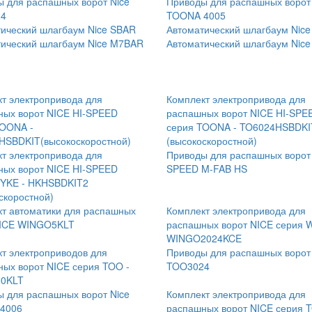
 для распашных ворот Nice
Приводы для распашных ворот
4
TOONA 4005
ический шлагбаум Nice SBAR
Автоматический шлагбаум Nic
ический шлагбаум Nice M7BAR
Автоматический шлагбаум Nic
т электропривода для
Комплект электропривода для
ных ворот NICE HI-SPEED
распашных ворот NICE HI-SPE
TOONA -
серия TOONA - TO6024HSBDKI
HSBDKIT(высокоскоростной)
(высокоскоростной)
т электропривода для
Приводы для распашных ворот 
ных ворот NICE HI-SPEED
SPEED M-FAB HS
HYKE - HKHSBDKIT2
скоростной)
т автоматики для распашных
Комплект электропривода для
NICE WINGO5KLT
распашных ворот NICE серия 
WINGO2024KCE
т электроприводов для
Приводы для распашных ворот
ых ворот NICE серия TOO -
TOO3024
0KLT
 для распашных ворот Nice
Комплект электропривода для
4006
распашных ворот NICE серия 