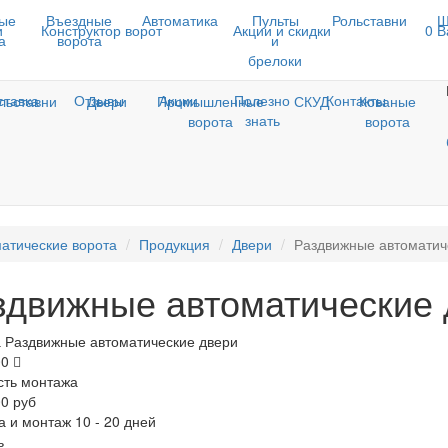
ые
Въездные
Автоматика
Пульты
Рольставни
Ш
и
Конструктор ворот
Акции и скидки
0
В
а
ворота
и
брелоки
ставка
Отзывы
Акции
Полезно
Контакты
льставни
Двери
Промышленные
СКУД
Кованые
знать
ворота
ворота
атические ворота
Продукция
Двери
Раздвижные автоматич
здвижные автоматические 
 Раздвижные автоматические двери
00
сть монтажа
00 руб
а и монтаж 10 - 20 дней
ь