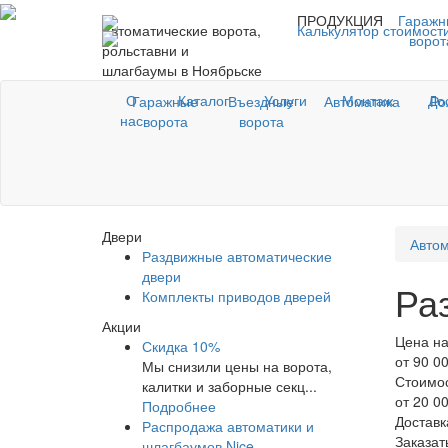
ПРОДУКЦИЯ
Гаражн
Автоматические ворота,
Калькулятор стоимост
ворот
рольставни и
шлагбаумы в Ноябрьске
О
Каталог
Услуги
Монтаж
До
Гаражные
Въездные
Автоматика
Ро
нас
ворота
ворота
Двери
Автом
Раздвижные автоматические
двери
Ра
Комплекты приводов дверей
Акции
Цена на
Скидка 10%
от 90 0
Мы снизили цены на ворота,
Стоимо
калитки и заборные секц...
от 20 0
Подробнее
Доставк
Распродажа автоматики и
Заказат
шлагбаумов Nice