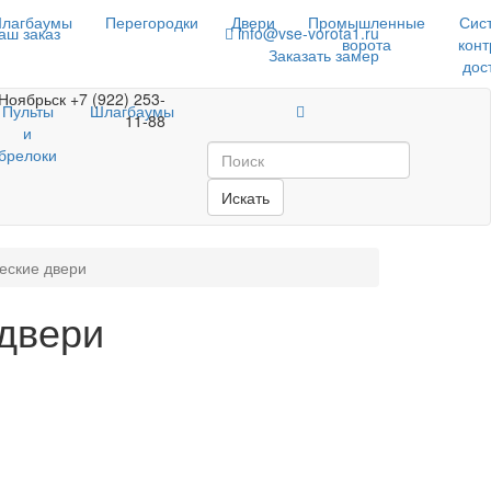
лагбаумы
Перегородки
Двери
Промышленные
Сис
аш заказ
info@vse-vorota1.ru
ворота
конт
Заказать замер
дос
Ноябрьск
+7 (922) 253-
Пульты
Шлагбаумы
11-88
и
брелоки
Искать
еские двери
двери