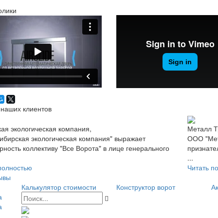
олики
наших клиентов
ая экологическая компания,
Металл Т
бирская экологическая компания" выражает
ООО "Мет
рность коллективу "Все Ворота" в лице генерального
признате
...
полностью
Читать п
ывы
Калькулятор стоимости
Конструктор ворот
Ак
а
а