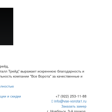
рейд,
алл Трейд" выражает искреннюю благодарность и
льность компании "Все Ворота" за качественные и
олностью
ции и скидки
+7 (922) 253-11-88
info@vse-vorota1.ru
Заказать замер
г. Ноябрьск, 3-й проезд,