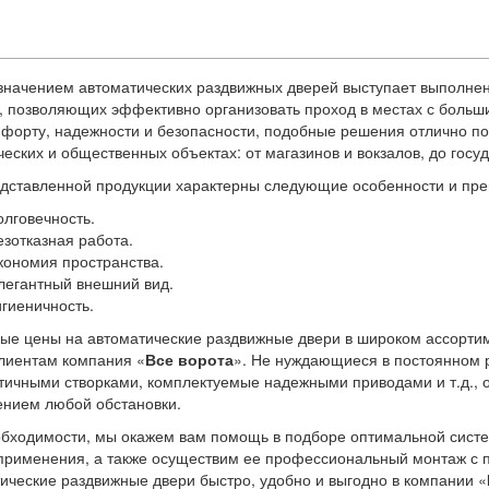
начением автоматических раздвижных дверей выступает выполнен
, позволяющих эффективно организовать проход в местах с боль
форту, надежности и безопасности, подобные решения отлично по
еских и общественных объектах: от магазинов и вокзалов, до госу
дставленной продукции характерны следующие особенности и пр
олговечность.
езотказная работа.
кономия пространства.
легантный внешний вид.
игиеничность.
ые цены на автоматические раздвижные двери в широком ассорти
лиентам компания «
Все ворота
». Не нуждающиеся в постоянном 
тичными створками, комплектуемые надежными приводами и т.д., 
нием любой обстановки.
бходимости, мы окажем вам помощь в подборе оптимальной систе
применения, а также осуществим ее профессиональный монтаж с 
ические раздвижные двери быстро, удобно и выгодно в компании «