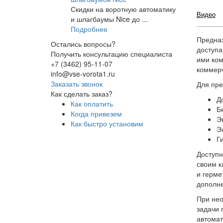
Скидки на воротную автоматику
Видео
и шлагбаумы Nice до ...
Подробнее
Предназ
Остались вопросы?
доступа
Получить консультацию специалиста
ими ком
+7 (3462) 95-11-07
коммерч
info@vse-vorota1.ru
Заказать звонок
Для пре
Как сделать заказ?
Д
Как оплатить
Б
Когда привезем
Э
Как быстро установим
Э
Г
Доступн
своим к
и герме
дополне
При нео
задачи 
автомат