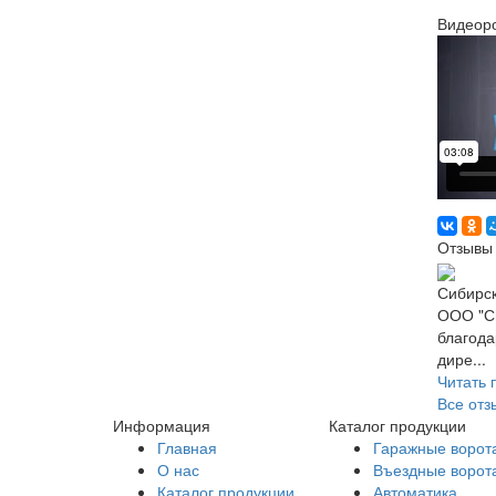
Видеор
Отзывы 
Сибирск
ООО "Си
благода
дире...
Читать 
Все отз
Информация
Каталог продукции
Главная
Гаражные ворот
О нас
Въездные ворот
Каталог продукции
Автоматика