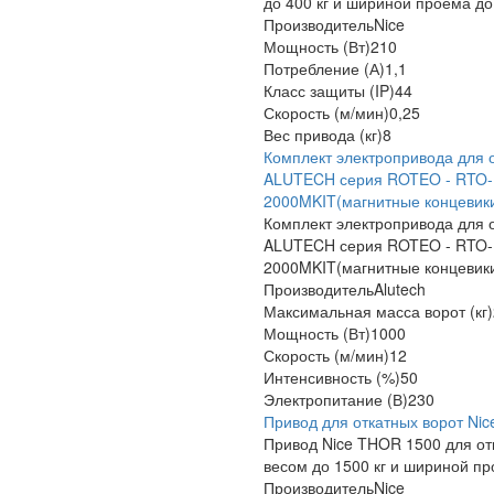
до 400 кг и шириной проема до
Производитель
Nice
Мощность (Вт)
210
Потребление (А)
1,1
Класс защиты (IP)
44
Скорость (м/мин)
0,25
Вес привода (кг)
8
Комплект электропривода для 
ALUTECH серия ROTEO - RTO-
2000MKIT(магнитные концевик
Комплект электропривода для 
ALUTECH серия ROTEO - RTO-
2000MKIT(магнитные концевики
Производитель
Alutech
Максимальная масса ворот (кг)
Мощность (Вт)
1000
Скорость (м/мин)
12
Интенсивность (%)
50
Электропитание (В)
230
Привод для откатных ворот Ni
Привод Nice THOR 1500 для от
весом до 1500 кг и шириной пр
Производитель
Nice