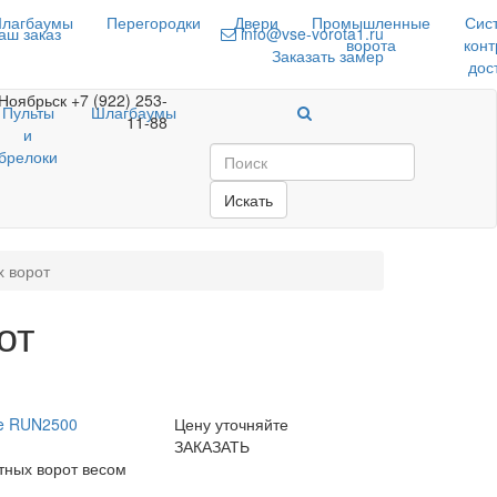
лагбаумы
Перегородки
Двери
Промышленные
Сис
аш заказ
info@vse-vorota1.ru
ворота
конт
Заказать замер
дос
Ноябрьск
+7 (922) 253-
Пульты
Шлагбаумы
11-88
и
брелоки
Искать
х ворот
от
ce RUN2500
Цену уточняйте
ЗАКАЗАТЬ
тных ворот весом