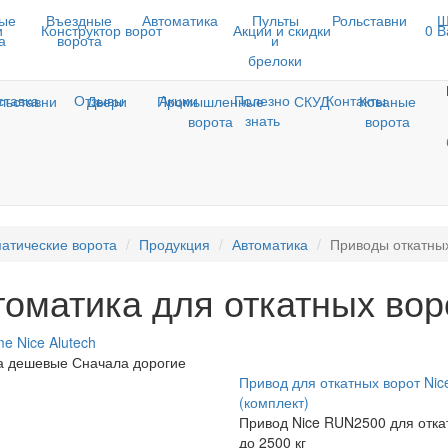
ые
Въездные
Автоматика
Пульты
Рольставни
Ш
и
Конструктор ворот
Акции и скидки
0
В
а
ворота
и
брелоки
ставка
Отзывы
Акции
Полезно
Контакты
льставни
Двери
Промышленные
СКУД
Кованые
знать
ворота
ворота
атические ворота
Продукция
Автоматика
Приводы откатны
томатика для откатных вор
me
Nice
Alutech
а дешевые
Сначала дорогие
Привод для откатных ворот Ni
(комплект)
Привод Nice RUN2500 для отка
до 2500 кг