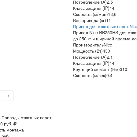
Потребление (А)
2,5
Класс защиты (IP)
44
Скорость (м/мин)
18,6
Вес привода (кг)
11
Привод для откатных ворот Ni
Привод Nice RB250HS для отка
до 250 кг и шириной проема до
Производитель
Nice
Мощность (Вт)
430
Потребление (А)
2.1
Класс защиты (IP)
44
Крутящий момент (Нм)
310
Скорость (м/сек)
0.4
2
 Приводы откатных ворот
00 руб.
сть монтажа
 руб.