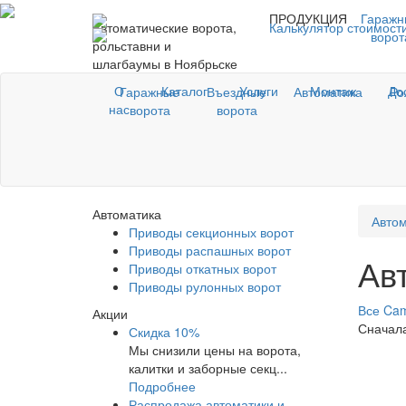
ПРОДУКЦИЯ
Гаражн
Автоматические ворота,
Калькулятор стоимост
ворот
рольставни и
шлагбаумы в Ноябрьске
О
Каталог
Услуги
Монтаж
До
Гаражные
Въездные
Автоматика
Ро
нас
ворота
ворота
Автоматика
Автом
Приводы секционных ворот
Приводы распашных ворот
Ав
Приводы откатных ворот
Приводы рулонных ворот
Все
Ca
Акции
Сначал
Скидка 10%
Мы снизили цены на ворота,
калитки и заборные секц...
Подробнее
Распродажа автоматики и