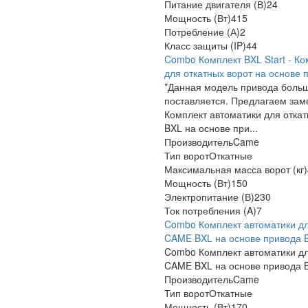
Питание двигателя (В)
24
Мощность (Вт)
415
Потребление (А)
2
Класс защиты (IP)
44
Combo Комплект BXL Start - Ко
для откатных ворот на основе
*Данная модель привода боль
поставляется. Предлагаем за
Комплект автоматики для отка
BXL на основе при...
Производитель
Came
Тип ворот
Откатные
Максимальная масса ворот (кг)
Мощность (Вт)
150
Электропитание (В)
230
Ток потребления (A)
7
Combo Комплект автоматики дл
CAME BXL на основе привода
Combo Комплект автоматики дл
CAME BXL на основе привода
Производитель
Came
Тип ворот
Откатные
Мощность (Вт)
170