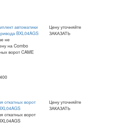
мплект автоматики
Цену уточняйте
 привода BXL04AGS
ЗАКАЗАТЬ
ше не
мену на Combo
тных ворот CAME
400
я откатных ворот
Цену уточняйте
 BXL04AGS
ЗАКАЗАТЬ
я откатных ворот
 BXL04AGS