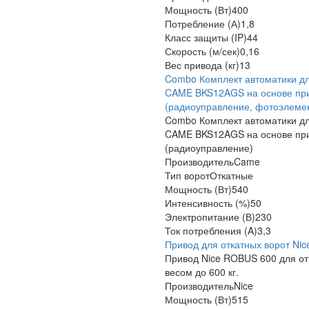
Мощность (Вт)
400
Потребление (А)
1,8
Класс защиты (IP)
44
Скорость (м/сек)
0,16
Вес привода (кг)
13
Combo Комплект автоматики дл
CAME BKS12AGS на основе пр
(радиоуправление, фотоэлеме
Combo Комплект автоматики дл
CAME BKS12AGS на основе пр
(радиоуправление)
Производитель
Came
Тип ворот
Откатные
Мощность (Вт)
540
Интенсивность (%)
50
Электропитание (В)
230
Ток потребления (A)
3,3
Привод для откатных ворот Ni
Привод Nice ROBUS 600 для от
весом до 600 кг.
Производитель
Nice
Мощность (Вт)
515