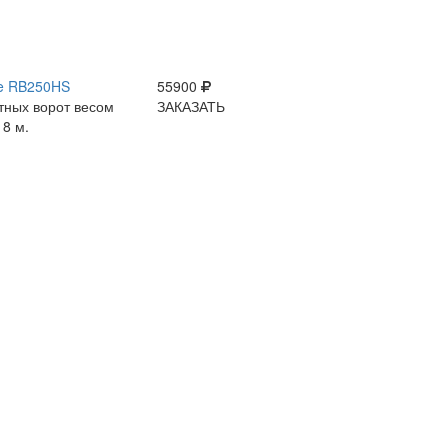
ce RB250HS
55900
тных ворот весом
ЗАКАЗАТЬ
 8 м.