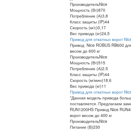
Производитель
Nice
Мощность (Вт)
870
Потребление (А)
3,8
Класс защиты (IP)
44
Скорость (м/с)
0,17
Вес привода (кг)
24,5
Привод для откатных ворот Ni
Привод Nice ROBUS RB600 для
весом до 600 кг
Производитель
Nice
Мощность (Вт)
515
Потребление (А)
2.5
Класс защиты (IP)
44
Скорость (м/мин)
18.6
Вес привода (кг)
11
Привод для откатных ворот Ni
*Данная модель привода боль
поставляется. Предлагаем заме
RUN1200HS Привод Nice RUN4
ворот весом до 400 кг
Производитель
Nice
Питание (В)
230